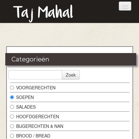
HOME
BESTELLEN
Categorieën
MENU
RESERVATIES
Zoek
LOGIN
VOORGERECHTEN
SOEPEN
CONTACT
SALADES
HOOFDGERECHTEN
BIJGERECHTEN & NAN
BROOD / BREAD