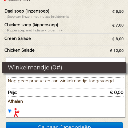
€ 6,50
Daal soep (linzensoep)
Soep van linzen met Indiase kruidenmix
€ 7,00
Chicken soep (kippensoep)
Kippensoep met Indiase kruidenmix
€ 8,00
Green Salade
€ 12,00
Chicken Salade
Winkelmandje (
0
#)
Nog geen producten aan winkelmandje toegevoegd.
Prijs:
€ 0,00
Afhalen
Ga naar Categorieën